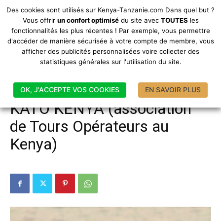
Bienvenue sur Kenya-Tanzanie.com
Des cookies sont utilisés sur Kenya-Tanzanie.com Dans quel but ?
Vous offrir
un confort optimisé
du site avec
TOUTES
les
Site tenu par un particulier amoureux de ces contrées
fonctionnalités les plus récentes ! Par exemple, vous permettre
d'accéder de manière sécurisée à votre compte de membre, vous
afficher des publicités personnalisées voire collecter des
statistiques générales sur l'utilisation du site.
Accueil
Bons Plans
Agences de safaris
OK, J'ACCEPTE VOS COOKIES
EN SAVOIR PLUS
Bons Plans
Agences de safaris
KATO KENYA (association
de Tours Opérateurs au
Kenya)