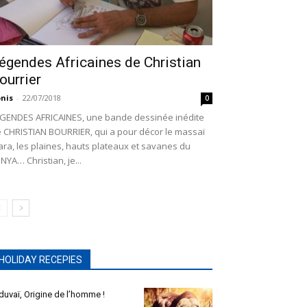
égendes Africaines de Christian
ourrier
nis
-
22/07/2018
0
GENDES AFRICAINES, une bande dessinée inédite
 CHRISTIAN BOURRIER, qui a pour décor le massaï
ra, les plaines, hauts plateaux et savanes du
NYA… Christian, je...
HOLIDAY RECEPIES
duvaï, Origine de l’homme !