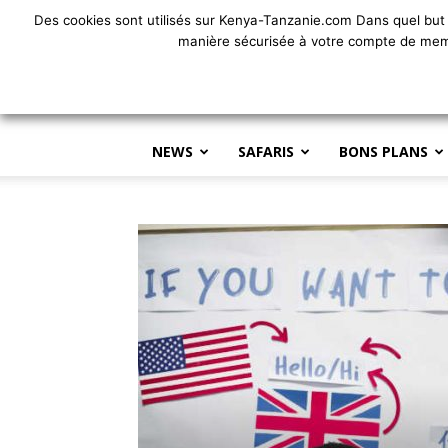
Des cookies sont utilisés sur Kenya-Tanzanie.com Dans quel but 
Le
manière sécurisée à votre compte de membre
Kenya,
la
Tanzanie,
le
safari
NEWS
SAFARIS
BONS PLANS
ont
toujours
fait
rêver.