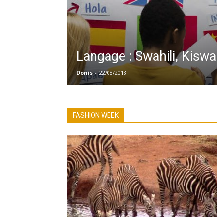
Langage : Swahili, Kiswah
Donis
-
22/08/2018
FASHION WEEK