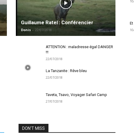
10
Guillaume Ratel : Conférencier
Et
Donis
-
22/07/2018
10
ATTENTION : maladresse égal DANGER
!!!
22/07/2018
La Tanzanite : Rêve bleu
22/07/2018
Taveta, Tsavo, Voyager Safari Camp
27/07/2018
DON'T MISS