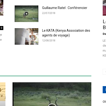
Guillaume Ratel : Conférencier
22/07/2018
L
B
0
Le KATA (Kenya Association des
Do
ge
agents de voyage)
re
LE
12/08/2018
de
ma
KE
Ol