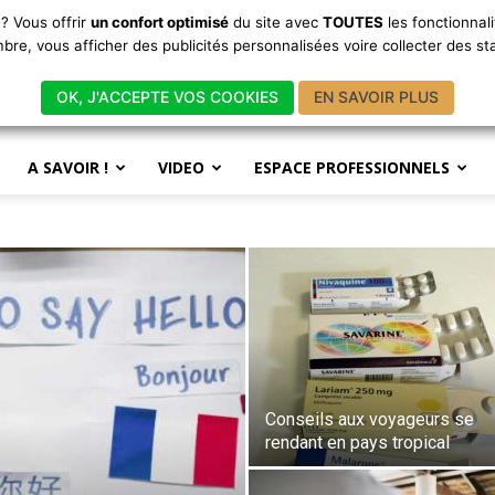
? Vous offrir
un confort optimisé
du site avec
TOUTES
les fonctionnal
Bienvenue sur Kenya-Tan
, vous afficher des publicités personnalisées voire collecter des statis
Site tenu par un particulier amour
OK, J'ACCEPTE VOS COOKIES
EN SAVOIR PLUS
A SAVOIR !
VIDEO
ESPACE PROFESSIONNELS
Conseils aux voyageurs se
rendant en pays tropical