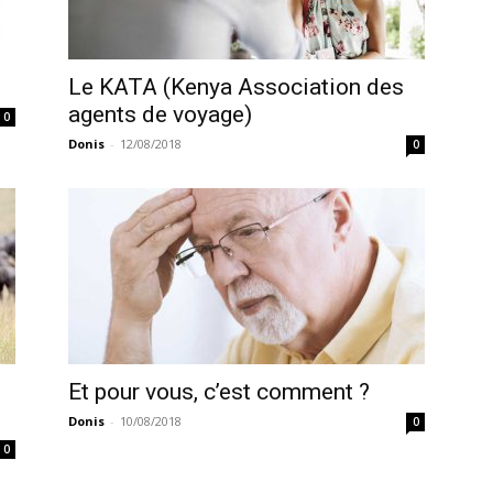
Le KATA (Kenya Association des
agents de voyage)
0
Donis
-
12/08/2018
0
Et pour vous, c’est comment ?
Donis
-
10/08/2018
0
0