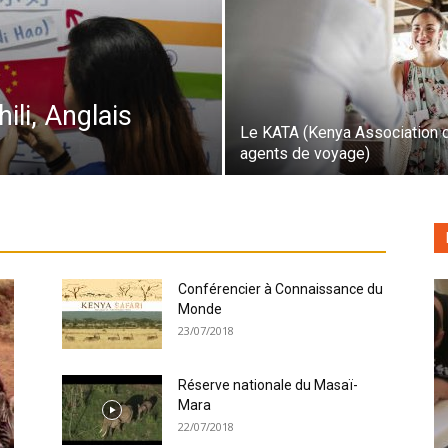
ili, Anglais
Le KATA (Kenya Association 
agents de voyage)
Conférencier à Connaissance du
Monde
23/07/2018
Réserve nationale du Masaï-
Mara
22/07/2018